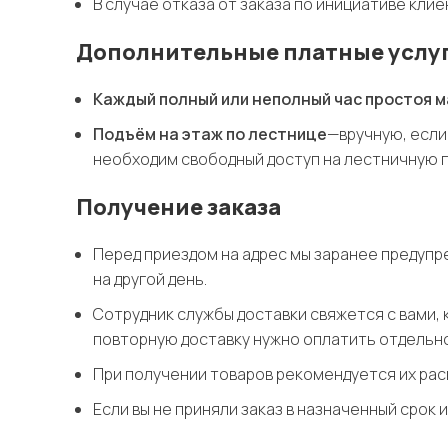
В случае отказа от заказа по инициативе кли
Дополнительные платные услу
Каждый полный или неполный час простоя 
Подъём на этаж по лестнице
—вручную, если
необходим свободный доступ на лестничную п
Получение заказа
Перед приездом на адрес мы заранее предупре
на другой день.
Сотрудник службы доставки свяжется с вами, к
повторную доставку нужно оплатить отдельно
При получении товаров рекомендуется их расп
Если вы не приняли заказ в назначенный срок