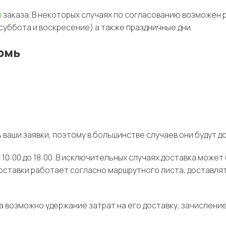
ы
заказа. В некоторых случаях по согласованию возможен р
суббота и воскресение) а также праздничные дни.
ермь
аши заявки, поэтому в большинстве случаев они будут до
10:00 до 18:00. В исключительных случаях доставка может 
оставки работает согласно маршрутного листа, доставлят
та возможно удержание затрат на его доставку, зачисление