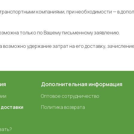
 транспортными компаниями, при необходимости — в допо
озможна только по Вашему письменному заявлению.
та возможно удержание затрат на его доставку, зачисление
ия
Дополнительная информация
нии
Оптовое сотрудничество
 доставки
Политика возврата
зать?