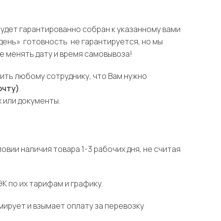
будет гарантированно собран к указанному вами
 день» готовность не гарантируется, но мы
е менять дату и время самовывоза!
щить любому сотруднику, что Вам нужно
очту)
.
х или документы.
овии наличия товара 1-3 рабочих дня, не считая
 по их тарифам и графику.
ирует и взымает оплату за перевозку