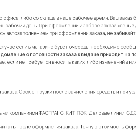
 офиса, либо со склада в наше рабочее время. Ваш заказ 
ин рабочий день. При оформлении и заборе заказа «день в
есь автозаполнением при оформлении заказа, не забывайт
 случае если в магазине будет очередь, необходимо сооб
домление о готовности заказа к выдаче приходит на п
ае, если не требуется вносить каких-либо изменений в ни
аказа. Срок отгрузки после зачисления средств и при усл
ми компаниями ФАСТРАНС, КИТ, ПЭК, Деловые линии, СДЭК
итать после оформления заказа. Точную стоимость форм