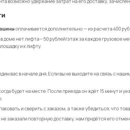
ента возможно удержание затрат на его доставку, зачислен
ги
машины
оплачивается дополнительно — из расчета 400 руб
 в доме нет лифта— 50 рублей/этаж за каждое грузовое ме
лощадку и к лифту.
дим вас в начале дня. Если вы не выходите на связь с на
огда будет на месте. После приезда он ждёт 15 минут и уез
.
аковать и сверить с заказом, а также убедиться, что това
 и не заказали повторную доставку, нам придётся его отме