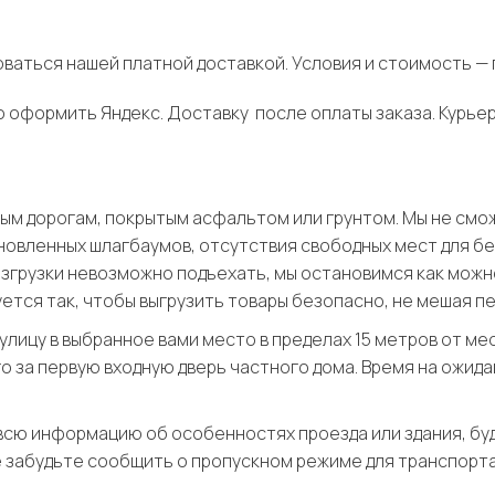
ваться нашей платной доставкой. Условия и стоимость — 
о оформить Яндекс. Доставку после оплаты заказа. Курьер
м дорогам, покрытым асфальтом или грунтом. Мы не смож
тановленных шлагбаумов, отсутствия свободных мест для б
азгрузки невозможно подъехать, мы остановимся как мож
ется так, чтобы выгрузить товары безопасно, не мешая п
 улицу в выбранное вами место в пределах 15 метров от ме
 за первую входную дверь частного дома. Время на ожида
 всю информацию об особенностях проезда или здания, бу
е забудьте сообщить о пропускном режиме для транспорта 