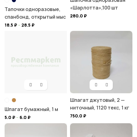
Шапочка одноразовая
«Шарлотта»,100 шт
Тапочки одноразовые,
280.0
₽
спанбонд, открытый мыс
18.5
₽
–
28.5
₽
Шпагат джутовый, 2 —
ниточный, 1120 текс, 1 кг
Шпагат бумажный, 1 м
750.0
₽
5.0
₽
–
6.0
₽