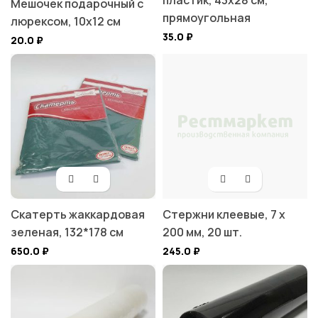
пластик, 43х28 см,
Мешочек подарочный с
прямоугольная
люрексом, 10х12 см
35.0
₽
20.0
₽
Скатерть жаккардовая
Стержни клеевые, 7 х
зеленая, 132*178 см
200 мм, 20 шт.
650.0
₽
245.0
₽