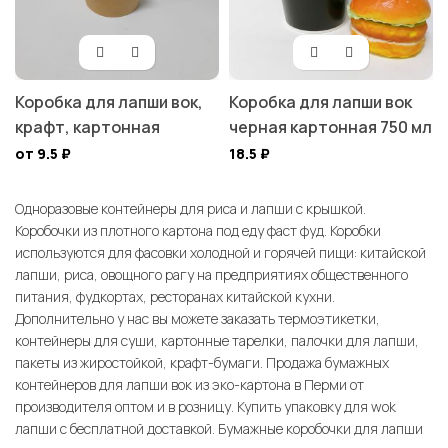
Коробка для лапши вок,
Коробка для лапши вок
крафт, картонная
черная картонная 750 мл
от 9.5
₽
18.5
₽
Одноразовые контейнеры для риса и лапши с крышкой.
Коробочки из плотного картона под еду фаст фуд. Коробки
используются для фасовки холодной и горячей пищи: китайской
лапши, риса, овощного рагу на предприятиях общественного
питания, фудкортах, ресторанах китайской кухни.
Дополнительно у нас вы можете заказать термоэтикетки,
контейнеры для суши, картонные тарелки, палочки для лапши,
пакеты из жиростойкой, крафт-бумаги. Продажа бумажных
контейнеров для лапши вок из эко-картона в Перми от
производителя оптом и в розницу. Купить упаковку для wok
лапши с бесплатной доставкой. Бумажные коробочки для лапши