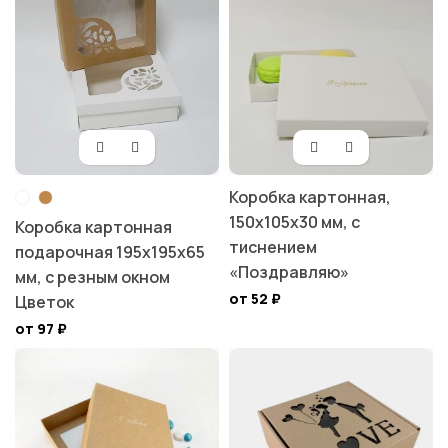
Коробка картонная,
150х105х30 мм, с
Коробка картонная
тиснением
подарочная 195х195х65
«Поздравляю»
мм, с резным окном
от 52
₽
Цветок
от 97
₽