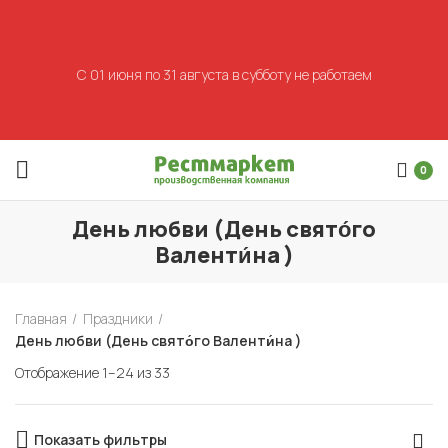
С 01 июня по 31 августа в субботу не работаем
0
День любви (День свято́го
Валенти́на )
Главная
Праздники
День любви (День свято́го Валенти́на )
Отображение 1–24 из 33
Показать фильтры