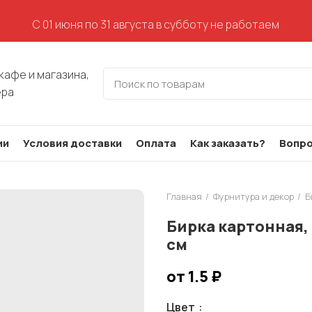
С 01 июня по 31 августа в субботу не работаем
кафе и магазина,
ера
ии
Условия доставки
Оплата
Как заказать?
Вопро
Главная
Фурнитура и декор
Б
Бирка картонная,
см
от 1.5
₽
Цвет