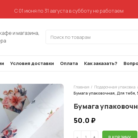
С 01 июня по 31 августа в субботу не работаем
кафе и магазина,
ера
ии
Условия доставки
Оплата
Как заказать?
Вопро
Главная
Подарочная упаковка
Бумага упаковочная, Для тебя, 
Бумага упаковочна
50.0
₽
В КОРЗИНУ