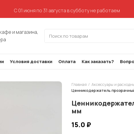
С 01 июня по 31 августа в субботу не работаем
кафе и магазина,
ера
ии
Условия доставки
Оплата
Как заказать?
Вопро
Главная
Аксессуары и расходн
Ценникодержатель прозрачный
Ценникодержател
мм
15.0
₽