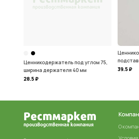
Ценнико
подстав
Ценникодержатель под углом 75,
39.5
₽
ширина держателя 40 мм
28.5
₽
Компан
О компа
Условия