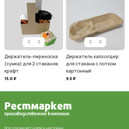
Держатель-переноска
Держатель капхолдер
(сумка) для 2 стаканов,
для стакана с лотком
крафт
картонный
15.0
₽
9.5
₽
Все для вашего кафе и магазина,