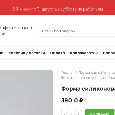
С 01 июня по 31 августа в субботу не работаем
кафе и магазина,
ера
ии
Условия доставки
Оплата
Как заказать?
Вопро
Главная
Посуда, барный и кон
Формы силиконовые для выпечки
Форма силиконова
390.0
₽
В КОРЗИНУ