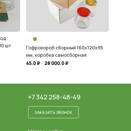
под
00 шт
Гофрокороб сборный 160х120х95
мм, коробка самосборная
45.0
₽
–
28 000.0
₽
+7 342 258-48-49
ЗАКАЗАТЬ ЗВОНОК