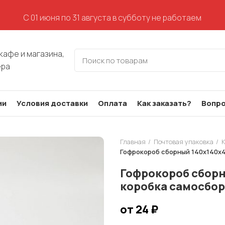
С 01 июня по 31 августа в субботу не работаем
кафе и магазина,
ера
ии
Условия доставки
Оплата
Как заказать?
Вопро
Главная
Почтовая упаковка
К
Гофрокороб сборный 140х140х4
Гофрокороб сборн
коробка самосбо
от 24
₽