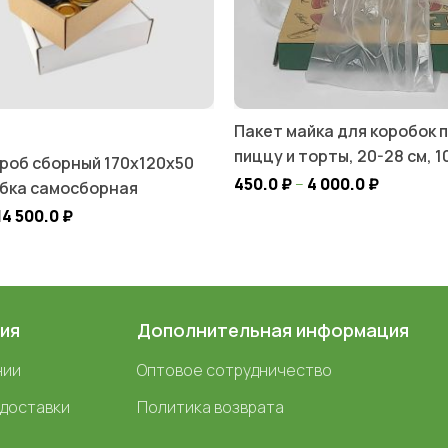
Пакет майка для коробок 
пиццу и торты, 20-28 см, 1
роб сборный 170х120х50
450.0
₽
–
4 000.0
₽
обка самосборная
14 500.0
₽
ия
Дополнительная информация
нии
Оптовое сотрудничество
 доставки
Политика возврата