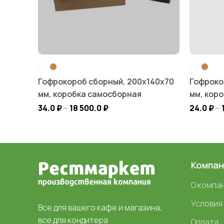
Гофрокороб сборный, 200х140х70
Гофроко
мм, коробка самосборная
мм, кор
34.0
₽
–
18 500.0
₽
24.0
₽
–
Компан
О компа
Условия
Все для вашего кафе и магазина,
все для кондитера
Оплата