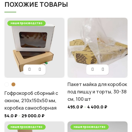
ПОХОЖИЕ ТОВАРЫ
наше производство
Пакет майка для коробок
под пиццу и торты, 30-38
Гофрокороб сборный с
см, 100 шт
окном, 210х150х50 мм,
495.0
₽
–
4 400.0
₽
коробка самосборная
54.0
₽
–
29 000.0
₽
наше производство
наше производство