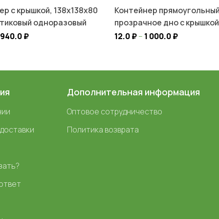
ер с крышкой, 138х138х80
Контейнер прямоугольный
стиковый одноразовый
прозрачное дно с крышкой,
 940.0
₽
12.0
₽
–
1 000.0
₽
ия
Дополнительная информация
нии
Оптовое сотрудничество
 доставки
Политика возврата
зать?
ответ