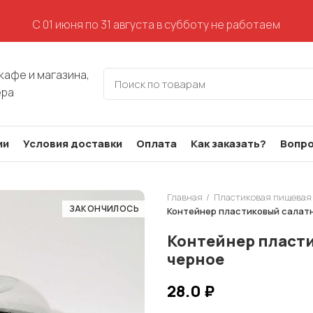
С 01 июня по 31 августа в субботу не работаем
кафе и магазина,
ера
ии
Условия доставки
Оплата
Как заказать?
Вопро
Главная
Пластиковая пищевая
ЗАКОНЧИЛОСЬ
Контейнер пластиковый салатн
Контейнер пласти
черное
28.0
₽