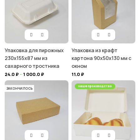
Упаковка для пирожных
Упаковка из крафт
230х155х87 мм из
картона 90х50х130 мм с
сахарного тростника
окном
24.0
₽
–
1 000.0
₽
11.0
₽
наше производство
ЗАКОНЧИЛОСЬ