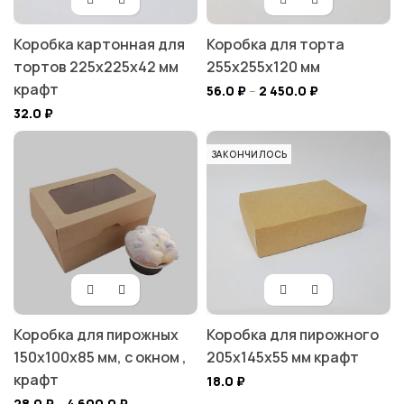
Коробка картонная для
Коробка для торта
тортов 225х225х42 мм
255х255х120 мм
крафт
56.0
₽
–
2 450.0
₽
32.0
₽
ЗАКОНЧИЛОСЬ
Коробка для пирожных
Коробка для пирожного
150х100х85 мм, с окном ,
205х145х55 мм крафт
крафт
18.0
₽
28.0
₽
–
4 600.0
₽