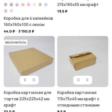
215х165х55 мм крафт
19.5
₽
Коробка для 4 капкейков
160х160х100 с окном
44.0
₽
–
3 150.0
₽
ЗАКОНЧИЛОСЬ
Коробка картонная для
Коробка картонная
тортов 225х225х42 мм
115х75х45 мм крафт с
крафт
откидными стенками
32.0
₽
8.5
₽