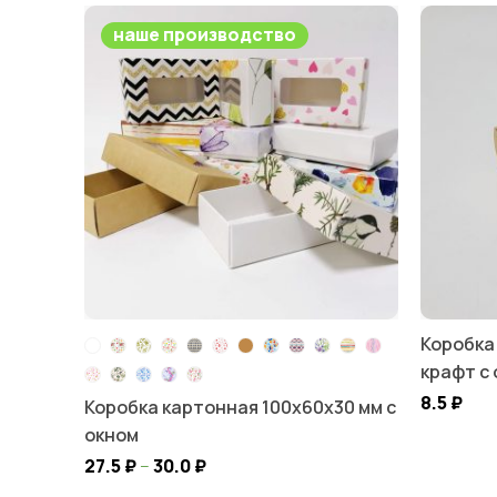
наше производство
Коробка
крафт с
8.5
₽
Коробка картонная 100х60х30 мм с
окном
27.5
₽
–
30.0
₽