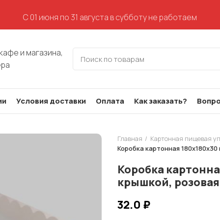
С 01 июня по 31 августа в субботу не работаем
кафе и магазина,
ера
ии
Условия доставки
Оплата
Как заказать?
Вопро
Главная
Картонная пищевая у
Коробка картонная 180х180х30 
Коробка картонна
крышкой, розовая
32.0
₽