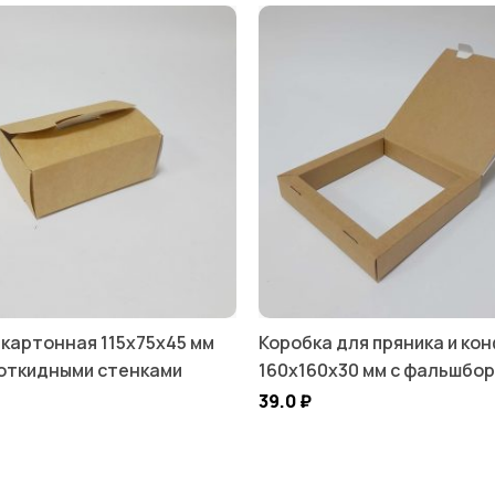
 картонная 115х75х45 мм
Коробка для пряника и ко
 откидными стенками
160х160х30 мм с фальшбо
39.0
₽