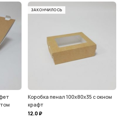
ЗАКОНЧИЛОСЬ
нфет
Коробка пенал 100х80х35 с окном
ртом
крафт
12.0
₽