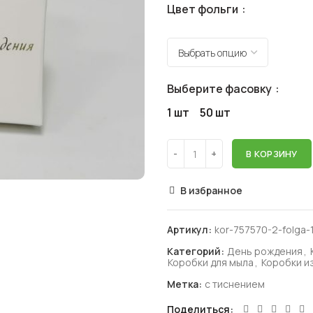
Цвет фольги
Выберите фасовку
1 шт
50 шт
В КОРЗИНУ
В избранное
Артикул:
kor-757570-2-folga-
Категорий:
День рождения
,
Коробки для мыла
,
Коробки и
Метка:
с тиснением
Поделиться