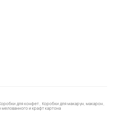
1
Коробки для конфет
,
Коробки для макарун, макарон
,
з мелованного и крафт картона