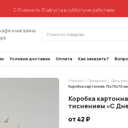
С 01 июня по 31 августа в субботу не работаем
кафе и магазина,
ера
ии
Условия доставки
Оплата
Как заказать?
Вопро
Главная
Праздники
День рож
Коробка картонная 75х75х70 м
Коробка картонная
тиснением «С Дн
от 42
₽