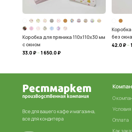
Коробка
без окн
Коробка для пряника 110х110х30 мм
с окном
42.0
₽
–
33.0
₽
–
1 650.0
₽
Компан
О компа
Условия
Все для вашего кафе и магазина,
все для кондитера
Оплата
Как зака