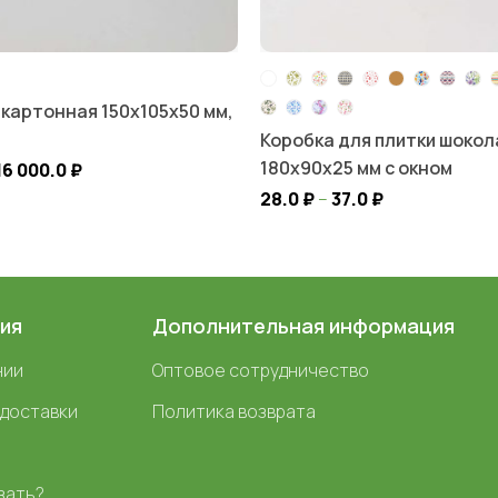
 картонная 150х105х50 мм,
а
Коробка для плитки шоко
180х90х25 мм с окном
16 000.0
₽
28.0
₽
–
37.0
₽
ия
Дополнительная информация
нии
Оптовое сотрудничество
 доставки
Политика возврата
зать?