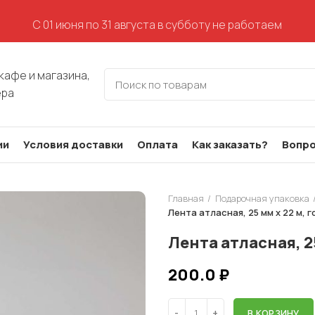
С 01 июня по 31 августа в субботу не работаем
кафе и магазина,
ера
ии
Условия доставки
Оплата
Как заказать?
Вопро
Главная
Подарочная упаковка
Лента атласная, 25 мм х 22 м, г
Лента атласная, 25
200.0
₽
В КОРЗИНУ