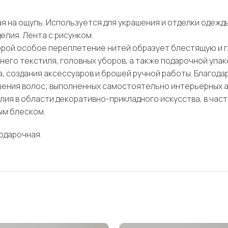
я на ощупь. Используется для украшения и отделки одежды
елия. Лента с рисунком.
торой особое переплетение нитей образует блестящую и 
него текстиля, головных уборов, а также подарочной упак
га, создания аксессуаров и брошей ручной работы. Благо
рашения волос; выполненных самостоятельно интерьерных
лия в области декоративно-прикладного искусства, в част
ым блеском.
одарочная.