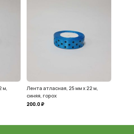
2 м,
Лента атласная, 25 мм х 22 м,
синяя, горох
200.0
₽