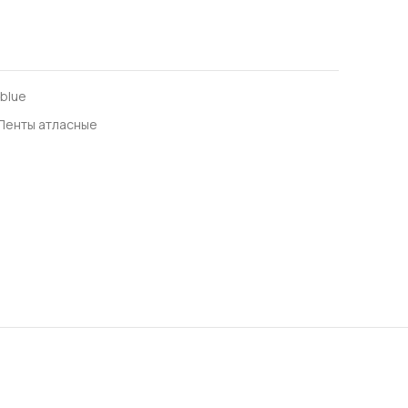
-blue
Ленты атласные