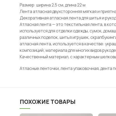
Размер: ширина 2,5 см, длина 22 м
Лента атласная двухсторонняя мягкая и приятна
Декоративная атласная лента для шитья и рукод
Атласная лента — это текстильная лента, в ко
используется для отделки одежды, сумок, домаш
различных поделок, шитья игрушек, скрапбукин
атласная лента, используется в качестве: ук
композиций; материала для многих видов рукоде
Качественный материал, с характерным шелков
Атласные ленточки, лента упаковочная, дента п
ПОХОЖИЕ ТОВАРЫ