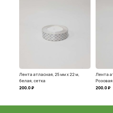
Лента атласная, 25 мм х 22 м,
Лента ат
белая, сетка
Розовая
200.0
₽
200.0
₽