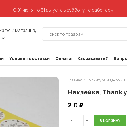
С 01 июня по 31 августа в субботу не работаем
кафе и магазина,
ера
ии
Условия доставки
Оплата
Как заказать?
Вопро
Главная
Фурнитура и декор
Н
Наклейка, Thank y
2.0
₽
В КОРЗИНУ