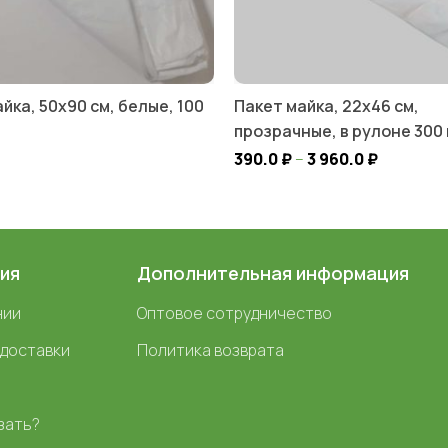
йка, 50х90 см, белые, 100
Пакет майка, 22х46 см,
прозрачные, в рулоне 300
390.0
₽
–
3 960.0
₽
ия
Дополнительная информация
нии
Оптовое сотрудничество
 доставки
Политика возврата
зать?