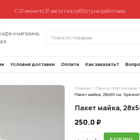
С 01 июня по 31 августа в субботу не работаем
кафе и магазина,
ера
ии
Условия доставки
Оплата
Как заказать?
Вопро
Главная
Пакеты пластиковые, 
Пакет майка, 28х50 см, Удачног
Пакет майка, 28х5
250.0
₽
В КОРЗИНУ