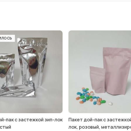
ИЛОСЬ
й-пак с застежкой зип-лок
Пакет дой-пак с застежкой
стый
лок, розовый, металлизи