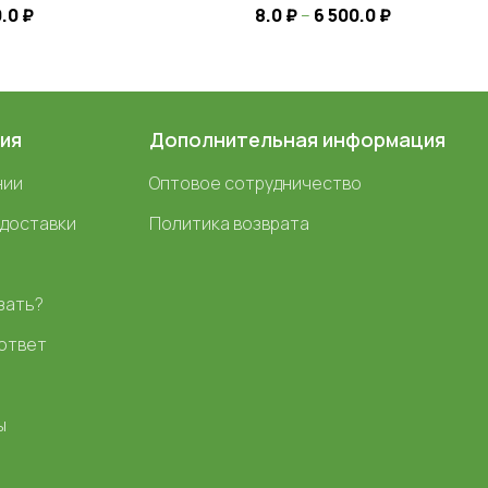
0.0
₽
8.0
₽
–
6 500.0
₽
ия
Дополнительная информация
нии
Оптовое сотрудничество
 доставки
Политика возврата
зать?
ответ
ы