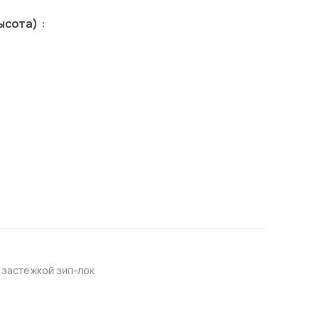
ысота)
 застежкой зип-лок