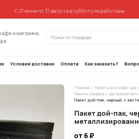
С 01 июня по 31 августа в субботу не работаем
кафе и магазина,
ера
ии
Условия доставки
Оплата
Как заказать?
Вопро
Главная
Пакеты для кофе ,чая,
Пакеты Doypack с застежкой зип-
Пакет дой-пак, черный, с зас
Пакет дой-пак, че
металлизирован
от 6
₽