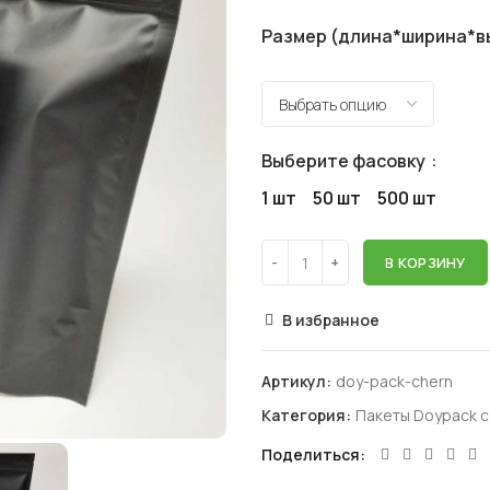
Размер (длина*ширина*в
Выберите фасовку
1 шт
50 шт
500 шт
В КОРЗИНУ
В избранное
Артикул:
doy-pack-chern
Категория:
Пакеты Doypack с
Поделиться