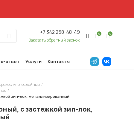
+7 342 258-48-49
0
0
Заказать обратный звонок
с-ответ
Услуги
Контакты
 орехов многослойные
лок
тежкой зип-лок, металлизированный
рный, с застежкой зип-лок,
ный