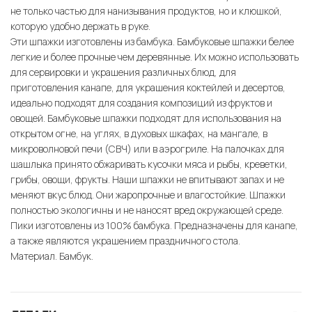
не только частью для нанизывания продуктов, но и клюшкой,
которую удобно держать в руке.
Эти шпажки изготовлены из бамбука. Бамбуковые шпажки белее
легкие и более прочные чем деревянные. Их можно использовать
для сервировки и украшения различных блюд, для
приготовления канапе, для украшения коктейлей и десертов,
идеально подходят для создания композиций из фруктов и
овощей. Бамбуковые шпажки подходят для использования на
открытом огне, на углях, в духовых шкафах, на мангале, в
микроволновой печи (СВЧ) или в аэрогриле. На палочках для
шашлыка принято обжаривать кусочки мяса и рыбы, креветки,
грибы, овощи, фрукты. Наши шпажки не впитывают запах и не
меняют вкус блюд. Они жаропрочные и влагостойкие. Шпажки
полностью экологичны и не наносят вред окружающей среде.
Пики изготовлены из 100% бамбука. Предназначены для канапе,
а также являются украшением праздничного стола.
Материал. Бамбук.