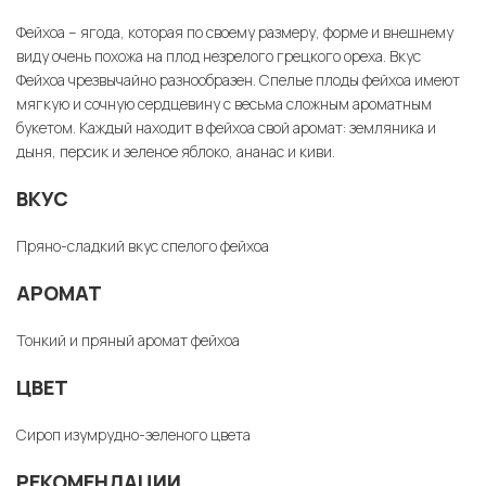
Фейхоа – ягода, которая по своему размеру, форме и внешнему
виду очень похожа на плод незрелого грецкого ореха. Вкус
Фейхоа чрезвычайно разнообразен. Спелые плоды фейхоа имеют
мягкую и сочную сердцевину с весьма сложным ароматным
букетом. Каждый находит в фейхоа свой аромат: земляника и
дыня, персик и зеленое яблоко, ананас и киви.
ВКУС
Пряно-сладкий вкус спелого фейхоа
АРОМАТ
Тонкий и пряный аромат фейхоа
ЦВЕТ
Сироп изумрудно-зеленого цвета
РЕКОМЕНДАЦИИ