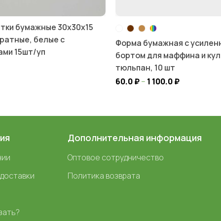
тки бумажные 30х30х15
дратные, белые с
Форма бумажная с усилен
ами 15шт/уп
бортом для маффина и кул
тюльпан, 10 шт
60.0
₽
–
1 100.0
₽
ия
Дополнительная информация
нии
Оптовое сотрудничество
 доставки
Политика возврата
зать?