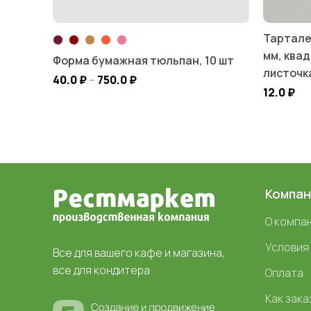
Тартале
мм, ква
Форма бумажная тюльпан, 10 шт
листочк
40.0
₽
–
750.0
₽
12.0
₽
Компан
О компа
Условия
Все для вашего кафе и магазина,
все для кондитера
Оплата
Как зака