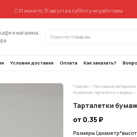
С 01 июня по 31 августа в субботу не работаем
кафе и магазина,
ера
ии
Условия доставки
Оплата
Как заказать?
Вопро
Главная
Расходные материалы 
Бумажные тарталетки и формы
Тарталетки бумаж
от 0.35
₽
Размеры (диаметр*высо