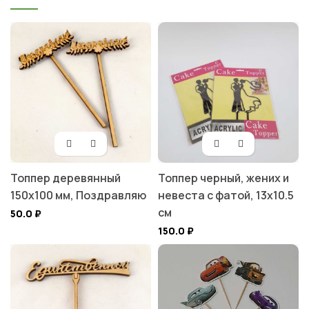
Топпер деревянный
Топпер черный, жених и
150х100 мм, Поздравляю
невеста с фатой, 13х10.5
см
50.0
₽
150.0
₽