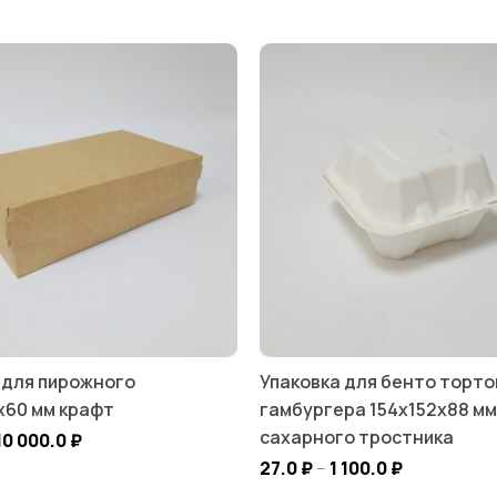
 для пирожного
Упаковка для бенто торто
х60 мм крафт
гамбургера 154х152х88 мм
сахарного тростника
10 000.0
₽
27.0
₽
–
1 100.0
₽