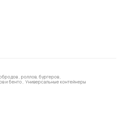
рбродов , роллов, бургеров
,
ов и бенто
,
Универсальные контейнеры