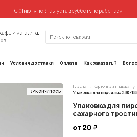
С 01 июня по 31 августа в субботу не работаем
кафе и магазина,
ера
ии
Условия доставки
Оплата
Как заказать?
Вопро
Главная
Картонная пищевая у
ЗАКОНЧИЛОСЬ
Упаковка для пирожных 230х15
Упаковка для пир
сахарного тростн
от 20
₽