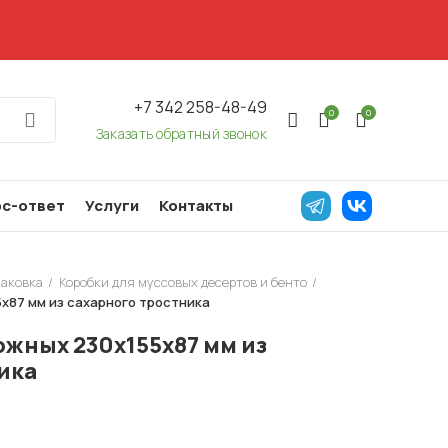
+7 342 258-48-49
0
0
Заказать обратный звонок
с-ответ
Услуги
Контакты
паковка
Коробки для муссовых десертов и бенто
5х87 мм из сахарного тростника
ожных 230х155х87 мм из
ика