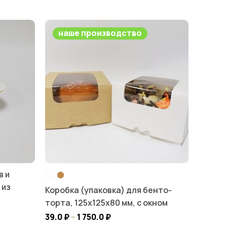
наше производство
в и
 из
Коробка (упаковка) для бенто-
торта, 125х125х80 мм, с окном
39.0
₽
–
1 750.0
₽