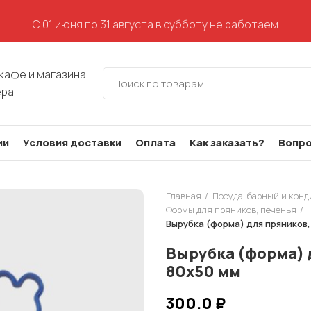
С 01 июня по 31 августа в субботу не работаем
кафе и магазина,
ера
ии
Условия доставки
Оплата
Как заказать?
Вопро
Главная
Посуда, барный и кон
Формы для пряников, печенья
Вырубка (форма) для пряников, 
Вырубка (форма) д
80х50 мм
300.0
₽