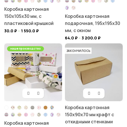
Коробка картонная
150х105х30 мм, с
Коробка картонная
пластиковой крышкой
подарочная, 195х195х30
мм, с окном
30.0
₽
–
1 550.0
₽
64.0
₽
–
3 200.0
₽
наше производство
ЗАКОНЧИЛОСЬ
Коробка картонная
150х90х70 мм крафт с
откидными стенками
Коробка картонная