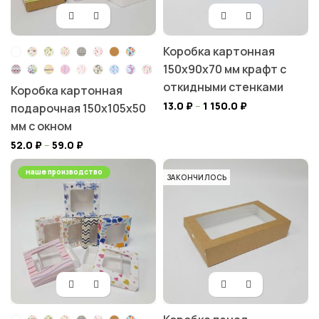
Коробка картонная
150х90х70 мм крафт с
откидными стенками
Коробка картонная
13.0
₽
–
1 150.0
₽
подарочная 150х105х50
мм с окном
52.0
₽
–
59.0
₽
наше производство
ЗАКОНЧИЛОСЬ