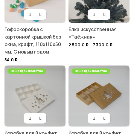
Гофрокоробка с
Ёлка искусственная
картонной крышкой без
«Таёжная»
окна, крафт, 110х110х50
2 500.0
₽
–
7 300.0
₽
мм, С новым годом
54.0
₽
наше производство
наше производство
Коробка для 8 конфет
Коробка для 8 конфет