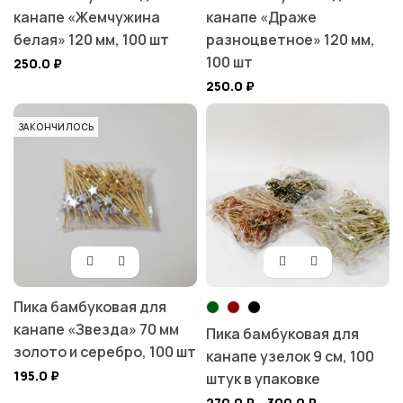
канапе «Жемчужина
канапе «Драже
белая» 120 мм, 100 шт
разноцветное» 120 мм,
100 шт
250.0
₽
250.0
₽
ЗАКОНЧИЛОСЬ
Пика бамбуковая для
канапе «Звезда» 70 мм
Пика бамбуковая для
золото и серебро, 100 шт
канапе узелок 9 см, 100
195.0
₽
штук в упаковке
270.0
₽
–
300.0
₽