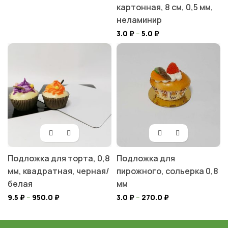
картонная, 8 см, 0,5 мм,
неламинир
3.0
₽
–
5.0
₽
Подложка для торта, 0,8
Подложка для
мм, квадратная, черная/
пирожного, сольерка 0,8
белая
мм
9.5
₽
–
950.0
₽
3.0
₽
–
270.0
₽