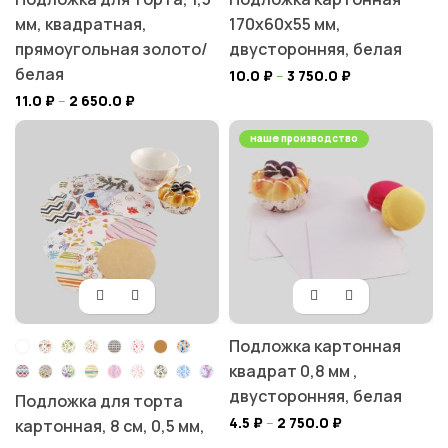
мм, квадратная,
170х60х55 мм,
прямоугольная золото/
двусторонняя, белая
белая
10.0
₽
–
3 750.0
₽
11.0
₽
–
2 650.0
₽
наше производство
Подложка картонная
квадрат 0,8 мм ,
двусторонняя, белая
Подложка для торта
4.5
₽
–
2 750.0
₽
картонная, 8 см, 0,5 мм,