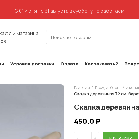
С 01 июня по 31 августа в субботу не работаем
кафе и магазина,
ера
ии
Условия доставки
Оплата
Как заказать?
Вопро
Главная
Посуда, барный и кон
Скалка деревянная 72 см, бере
Скалка деревянная
450.0
₽
В КОРЗИНУ