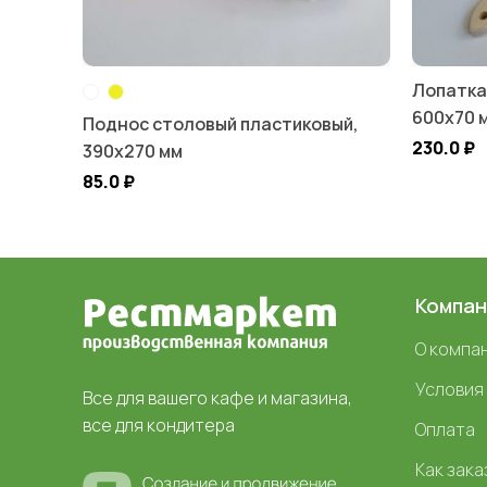
Лопатка
600х70 
Поднос столовый пластиковый,
230.0
₽
390х270 мм
85.0
₽
Компан
О компа
Условия
Все для вашего кафе и магазина,
все для кондитера
Оплата
Как зака