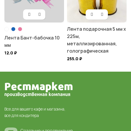
Лента подарочная 5 мм х
225м,
Лента Бант-бабочка 10
металлизированная,
мм
голографическая
12.0
₽
255.0
₽
Все для вашего кафе и магазина,
все для кондитера