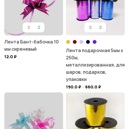
Лента Бант-бабочка 10
мм сиреневый
Лента подарочная 5мм х
12.0
₽
250м,
металлизированная, для
шаров, подарков,
упаковки
190.0
₽
–
660.0
₽