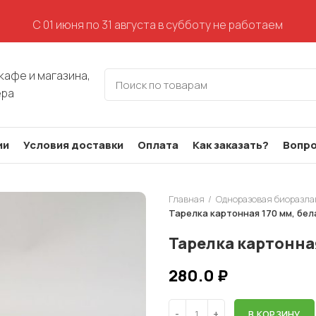
С 01 июня по 31 августа в субботу не работаем
кафе и магазина,
ера
ии
Условия доставки
Оплата
Как заказать?
Вопро
Главная
Одноразовая биоразла
Тарелка картонная 170 мм, бела
Тарелка картонная
280.0
₽
В КОРЗИНУ