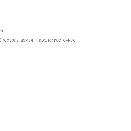
el
 биоразлагаемая
,
Тарелки картонные