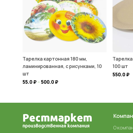
Тарелка картонная 180 мм,
Тарелка
ламинированная, с рисунками, 10
100 шт
шт
550.0
₽
55.0
₽
–
500.0
₽
Компан
О компа