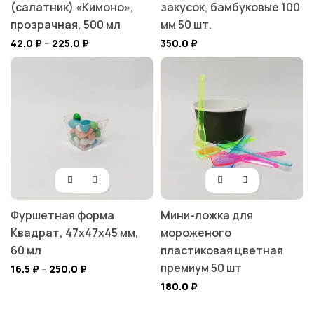
(салатник) «Кимоно»,
закусок, бамбуковые 100
прозрачная, 500 мл
мм 50 шт.
42.0
₽
–
225.0
₽
350.0
₽
Фуршетная форма
Мини-ложка для
Квадрат, 47x47x45 мм,
мороженого
60 мл
пластиковая цветная
премиум 50 шт
16.5
₽
–
250.0
₽
180.0
₽