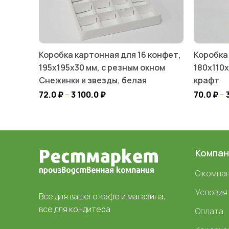
Коробка картонная для 16 конфет,
Коробка
195х195х30 мм, с резным окном
180х110х
Снежинки и звезды, белая
крафт
72.0
₽
–
3 100.0
₽
70.0
₽
–
Компан
О компа
Условия
Все для вашего кафе и магазина,
все для кондитера
Оплата