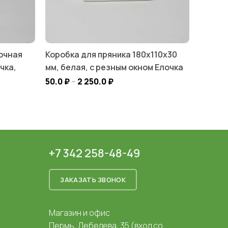
очная
Коробка для пряника 180х110х30
чка,
мм, белая, с резным окном Елочка
50.0
₽
–
2 250.0
₽
+7 342 258-48-49
ЗАКАЗАТЬ ЗВОНОК
Магазин и офис
Пермь, Лебедева, 35 (вход со