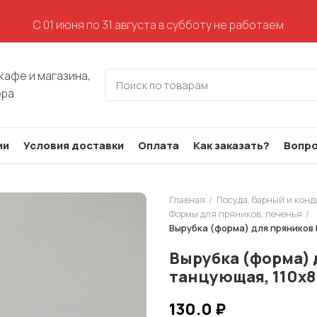
С 01 июня по 31 августа в субботу не работаем
кафе и магазина,
ера
ии
Условия доставки
Оплата
Как заказать?
Вопро
Главная
Посуда, барный и кон
Формы для пряников, печенья
Вырубка (форма) для пряников
Вырубка (форма) 
танцующая, 110х8
130.0
₽