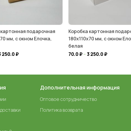
 картонная подарочная
Коробка картонная подар
70 мм, с окном Елочка,
180х110х70 мм, с окном Ело
белая
3 250.0
₽
70.0
₽
–
3 250.0
₽
ия
Дополнительная информация
нии
Оптовое сотрудничество
 доставки
Политика возврата