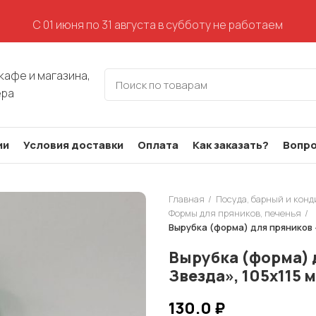
С 01 июня по 31 августа в субботу не работаем
кафе и магазина,
ера
ии
Условия доставки
Оплата
Как заказать?
Вопро
Главная
Посуда, барный и кон
Формы для пряников, печенья
Вырубка (форма) для пряников 
Вырубка (форма) 
Звезда», 105х115 
130.0
₽