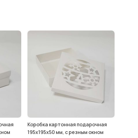
очная
Коробка картонная подарочная
кном
195х195х50 мм, с резным окном