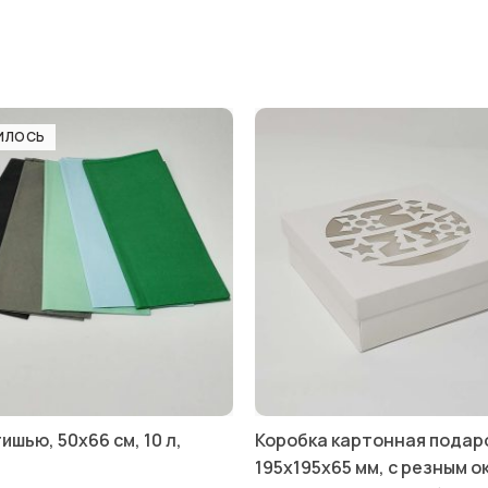
ИЛОСЬ
ишью, 50х66 см, 10 л,
Коробка картонная подар
195х195х65 мм, с резным о