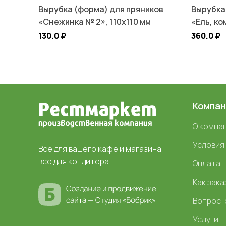
Вырубка (форма) для пряников
Вырубка
«Снежинка № 2», 110х110 мм
«Ель, ко
130.0
₽
360.0
₽
Компан
О компа
Условия
Все для вашего кафе и магазина,
все для кондитера
Оплата
Как зака
Вопрос-
Услуги