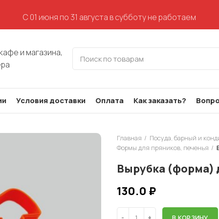
С 01 июня по 31 августа в субботу не работаем
кафе и магазина,
ера
ии
Условия доставки
Оплата
Как заказать?
Вопро
Главная
Посуда, барный и кон
Формы для пряников, печенья
Вырубка (форма) 
130.0
₽
В КОРЗИНУ