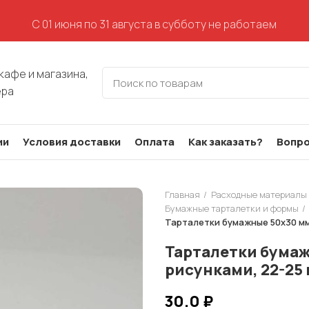
С 01 июня по 31 августа в субботу не работаем
кафе и магазина,
ера
ии
Условия доставки
Оплата
Как заказать?
Вопро
Главная
Расходные материалы 
Бумажные тарталетки и формы
Тарталетки бумажные 50х30 мм,
Тарталетки бумаж
рисунками, 22-25
30.0
₽