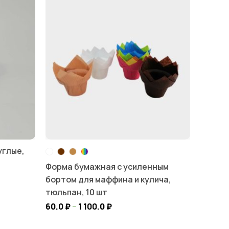
углые,
Форма бумажная с усиленным
бортом для маффина и кулича,
тюльпан, 10 шт
60.0
₽
–
1 100.0
₽