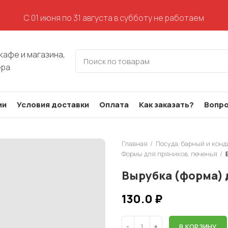
С 01 июня по 31 августа в субботу не работаем
кафе и магазина,
ера
ии
Условия доставки
Оплата
Как заказать?
Вопро
Главная
Посуда, барный и кон
Формы для пряников, печенья
Вырубка (форма) 
130.0
₽
В КОРЗИНУ