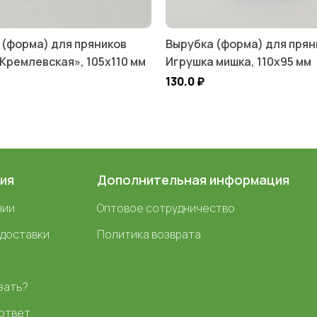
 (форма) для пряников
Вырубка (форма) для прян
Кремлевская», 105х110 мм
Игрушка мишка, 110х95 мм
130.0
₽
ия
Дополнительная информация
нии
Оптовое сотрудничество
 доставки
Политика возврата
зать?
ответ